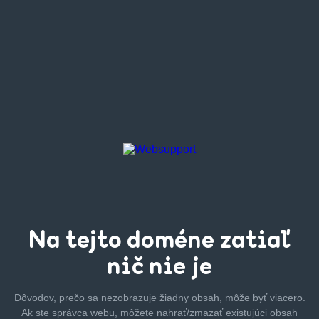
Na tejto
doméne zatiaľ
nič nie je
Dôvodov, prečo sa nezobrazuje žiadny obsah, môže byť
viacero.
Ak ste správca webu, môžete nahrať/zmazať
existujúci obsah