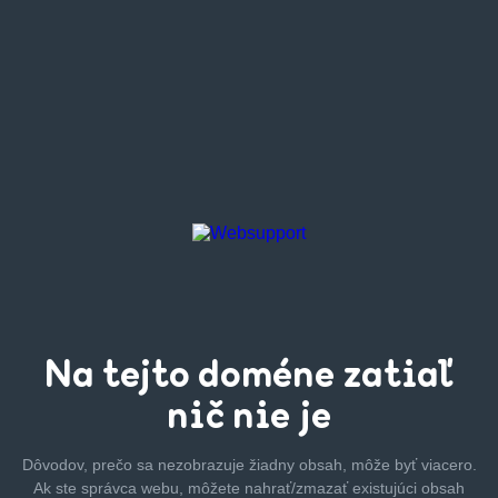
Na tejto
doméne zatiaľ
nič nie je
Dôvodov, prečo sa nezobrazuje žiadny obsah, môže byť
viacero.
Ak ste správca webu, môžete nahrať/zmazať
existujúci obsah