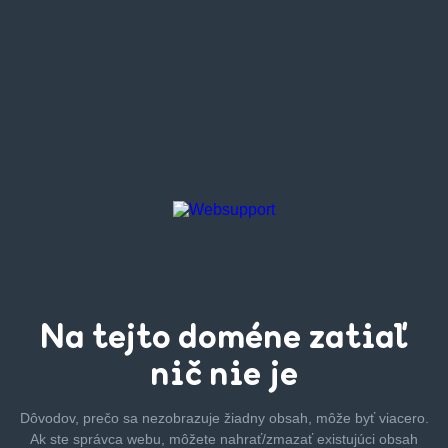
Na tejto
doméne zatiaľ
nič nie je
Dôvodov, prečo sa nezobrazuje žiadny obsah, môže byť
viacero.
Ak ste správca webu, môžete nahrať/zmazať
existujúci obsah