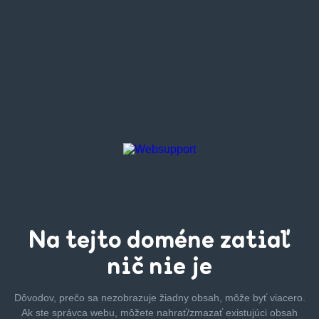
Na tejto
doméne zatiaľ
nič nie je
Dôvodov, prečo sa nezobrazuje žiadny obsah, môže byť
viacero.
Ak ste správca webu, môžete nahrať/zmazať
existujúci obsah