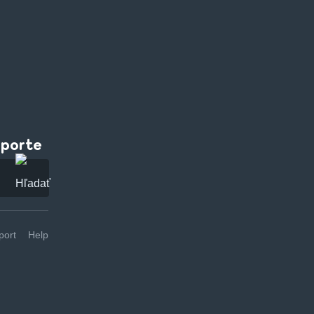
pporte
ort
Help