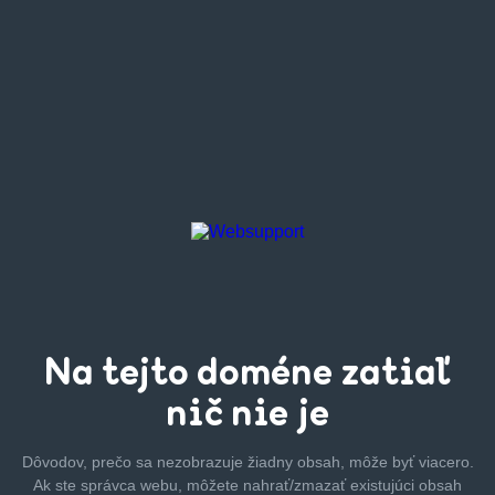
Na tejto
doméne zatiaľ
nič nie je
Dôvodov, prečo sa nezobrazuje žiadny obsah, môže byť
viacero.
Ak ste správca webu, môžete nahrať/zmazať
existujúci obsah