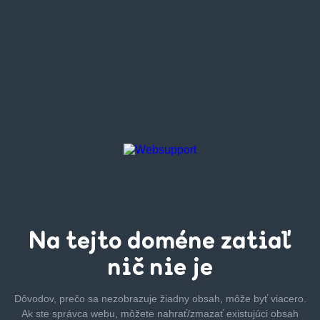
Na tejto
doméne zatiaľ
nič nie je
Dôvodov, prečo sa nezobrazuje žiadny obsah, môže byť
viacero.
Ak ste správca webu, môžete nahrať/zmazať
existujúci obsah