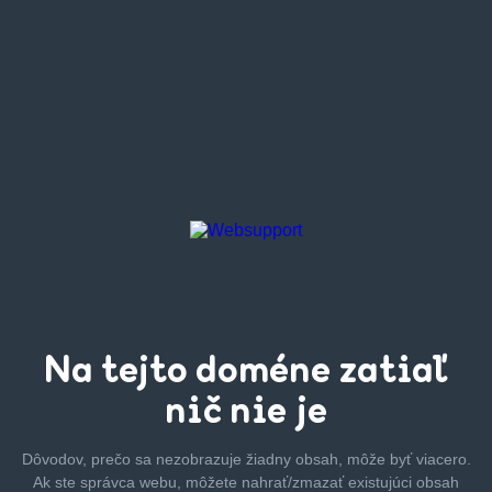
Na tejto
doméne zatiaľ
nič nie je
Dôvodov, prečo sa nezobrazuje žiadny obsah, môže byť
viacero.
Ak ste správca webu, môžete nahrať/zmazať
existujúci obsah