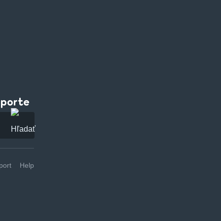
pporte
ort
Help