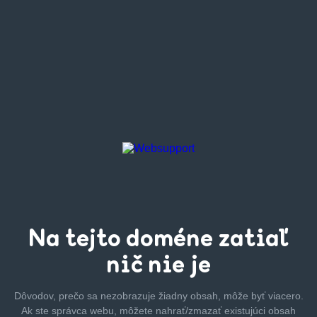
Na tejto
doméne zatiaľ
nič nie je
Dôvodov, prečo sa nezobrazuje žiadny obsah, môže byť
viacero.
Ak ste správca webu, môžete nahrať/zmazať
existujúci obsah