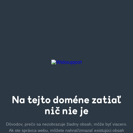
Na tejto
doméne zatiaľ
nič nie je
Dôvodov, prečo sa nezobrazuje žiadny obsah, môže byť
viacero.
Ak ste správca webu, môžete nahrať/zmazať
existujúci obsah