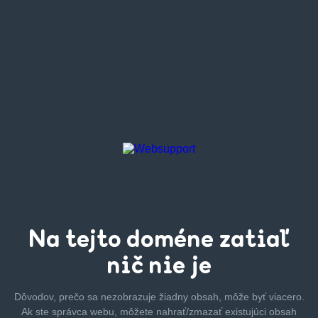
Na tejto
doméne zatiaľ
nič nie je
Dôvodov, prečo sa nezobrazuje žiadny obsah, môže byť
viacero.
Ak ste správca webu, môžete nahrať/zmazať
existujúci obsah