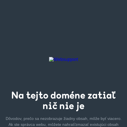
Na tejto
doméne zatiaľ
nič nie je
Dôvodov, prečo sa nezobrazuje žiadny obsah, môže byť
viacero.
Ak ste správca webu, môžete nahrať/zmazať
existujúci obsah