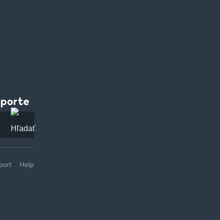
pporte
ort
Help