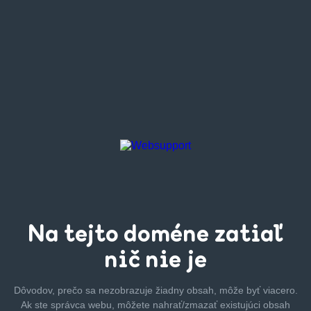
Na tejto
doméne zatiaľ
nič nie je
Dôvodov, prečo sa nezobrazuje žiadny obsah, môže byť
viacero.
Ak ste správca webu, môžete nahrať/zmazať
existujúci obsah