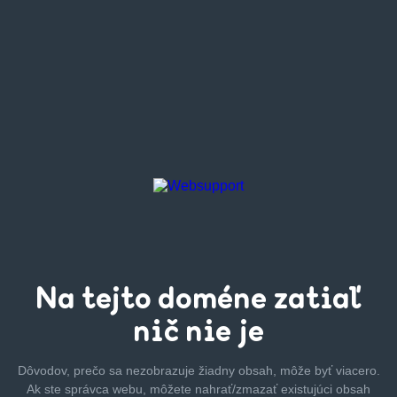
Na tejto
doméne zatiaľ
nič nie je
Dôvodov, prečo sa nezobrazuje žiadny obsah, môže byť
viacero.
Ak ste správca webu, môžete nahrať/zmazať
existujúci obsah