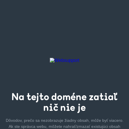
Na tejto
doméne zatiaľ
nič nie je
Dôvodov, prečo sa nezobrazuje žiadny obsah, môže byť
viacero.
Ak ste správca webu, môžete nahrať/zmazať
existujúci obsah