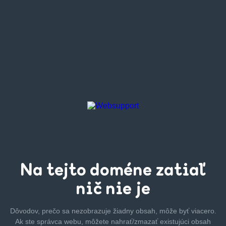
Na tejto
doméne zatiaľ
nič nie je
Dôvodov, prečo sa nezobrazuje žiadny obsah, môže byť
viacero.
Ak ste správca webu, môžete nahrať/zmazať
existujúci obsah