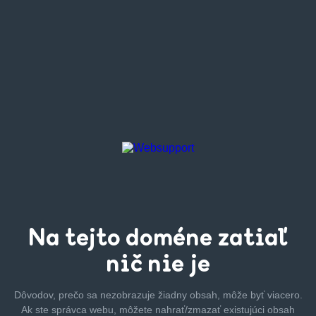
Na tejto
doméne zatiaľ
nič nie je
Dôvodov, prečo sa nezobrazuje žiadny obsah, môže byť
viacero.
Ak ste správca webu, môžete nahrať/zmazať
existujúci obsah