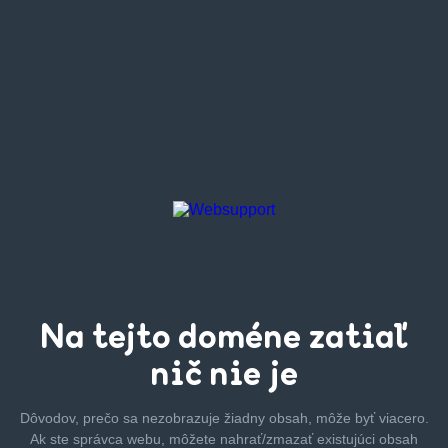
Na tejto
doméne zatiaľ
nič nie je
Dôvodov, prečo sa nezobrazuje žiadny obsah, môže byť
viacero.
Ak ste správca webu, môžete nahrať/zmazať
existujúci obsah