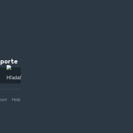
pporte
ort
Help