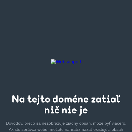
Na tejto
doméne zatiaľ
nič nie je
Dôvodov, prečo sa nezobrazuje žiadny obsah, môže byť
viacero.
Ak ste správca webu, môžete nahrať/zmazať
existujúci obsah