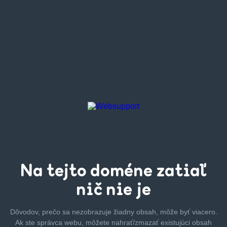
Na tejto
doméne zatiaľ
nič nie je
Dôvodov, prečo sa nezobrazuje žiadny obsah, môže byť
viacero.
Ak ste správca webu, môžete nahrať/zmazať
existujúci obsah