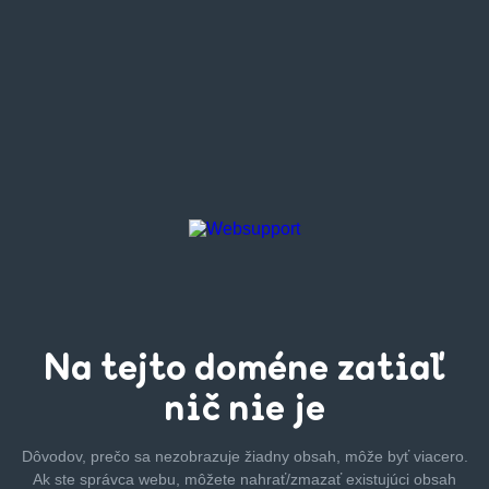
Na tejto
doméne zatiaľ
nič nie je
Dôvodov, prečo sa nezobrazuje žiadny obsah, môže byť
viacero.
Ak ste správca webu, môžete nahrať/zmazať
existujúci obsah