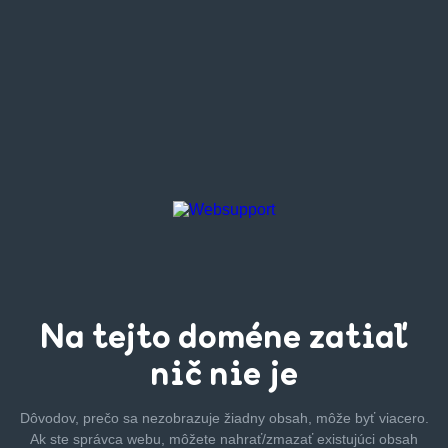
Na tejto
doméne zatiaľ
nič nie je
Dôvodov, prečo sa nezobrazuje žiadny obsah, môže byť
viacero.
Ak ste správca webu, môžete nahrať/zmazať
existujúci obsah